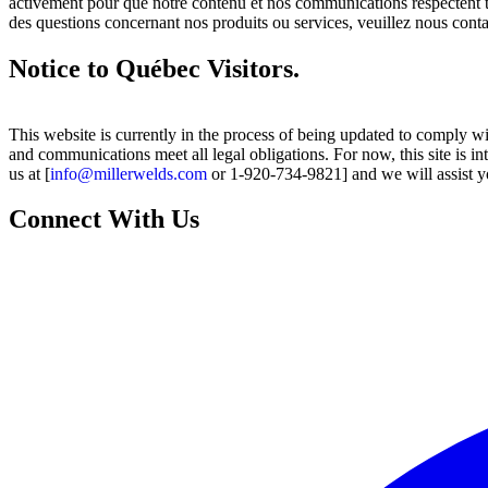
activement pour que notre contenu et nos communications respectent tout
des questions concernant nos produits ou services, veuillez nous conta
Notice to Québec Visitors.
This website is currently in the process of being updated to comply w
and communications meet all legal obligations. For now, this site is 
us at [
info@millerwelds.com
or 1-920-734-9821] and we will assist y
Connect With Us