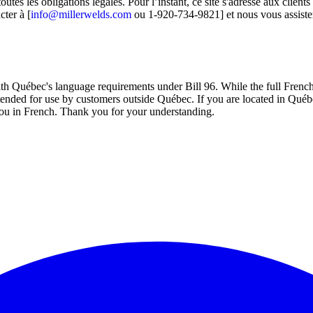
es les obligations légales. Pour l’instant, ce site s'adresse aux clients
cter à [
info@millerwelds.com
ou 1-920-734-9821] et nous vous assiste
ith Québec's language requirements under Bill 96. While the full French
intended for use by customers outside Québec. If you are located in Québ
ou in French. Thank you for your understanding.